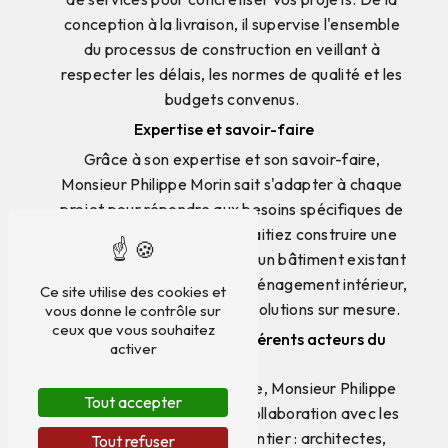
conception à la livraison, il supervise l'ensemble
du processus de construction en veillant à
respecter les délais, les normes de qualité et les
budgets convenus.
Expertise et savoir-faire
Grâce à son expertise et son savoir-faire,
Monsieur Philippe Morin sait s'adapter à chaque
projet pour répondre aux besoins spécifiques de
ses clients. Que vous souhaitiez construire une
maison individuelle, rénover un bâtiment existant
ou réaliser des travaux d'aménagement intérieur,
Ce site utilise des cookies et
il saura vous apporter des solutions sur mesure.
vous donne le contrôle sur
ceux que vous souhaitez
Collaboration avec les différents acteurs du
activer
chantier
En tant que maitre d'œuvre, Monsieur Philippe
Tout accepter
Morin travaille en étroite collaboration avec les
différents acteurs du chantier : architectes,
Tout refuser