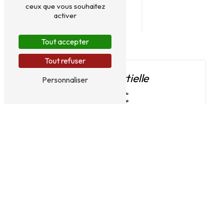
ceux que vous souhaitez
activer
Tout accepter
Tout refuser
Mission partielle
Personnaliser
999 €
Appel d'offres auprès des artisans
Suivi et coordination des chantiers