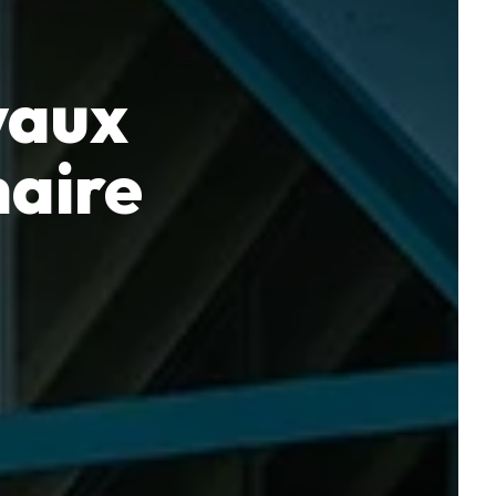
vaux
haire