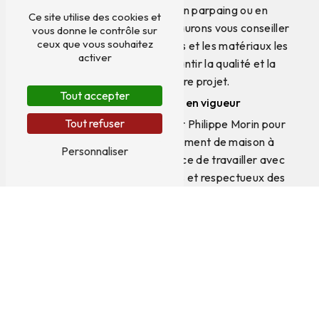
une extension en bois, en parpaing ou en
Ce site utilise des cookies et
ossature métallique, nous saurons vous conseiller
vous donne le contrôle sur
ceux que vous souhaitez
sur les meilleures techniques et les matériaux les
activer
plus appropriés pour garantir la qualité et la
durabilité de votre projet.
Tout accepter
Respect des normes en vigueur
Tout refuser
En faisant appel à Monsieur Philippe Morin pour
votre projet d'agrandissement de maison à
Personnaliser
Royan, vous avez l'assurance de travailler avec
des professionnels qualifiés et respectueux des
normes en vigueur. Nous veillons à ce que chaque
étape de la construction soit réalisée en
conformité avec les réglementations en vigueur
pour garantir la sécurité et la solidité de votre
nouvelle extension.
Un suivi personnalisé
Nous attachons une importance particulière à la